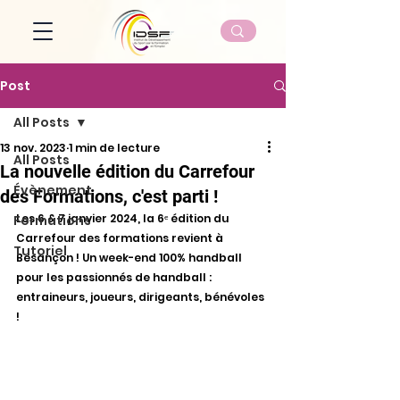
Post
All Posts
13 nov. 2023
1 min de lecture
All Posts
La nouvelle édition du Carrefour
Évènement
des Formations, c'est parti !
Les 6 & 7 janvier 2024, la 6ᵉ édition du 
Formations
Carrefour des formations revient à 
Tutoriel
Besançon ! Un week-end 100% handball 
pour les passionnés de handball : 
entraineurs, joueurs, dirigeants, bénévoles 
! 