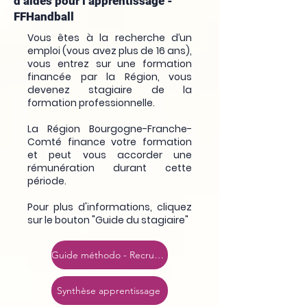
d’aides pour l’apprentissage -
FFHandball
Vous
ê
tes
à
la recherche d’un
emploi (vous avez plus de 16 ans),
vous entrez sur une formation
financ
é
e par la R
é
gion, vous
devenez stagiaire de la
formation professionnelle.
La R
é
gion Bourgogne-Franche-
Comt
é
finance votre formation
et peut vous accorder une
r
é
mun
é
ration durant cette
p
é
riode.
Pour plus d'informations, cliquez
sur le bouton "Guide du stagiaire"
Guide méthodo - Recruter un apprenti
Synthèse apprentissage