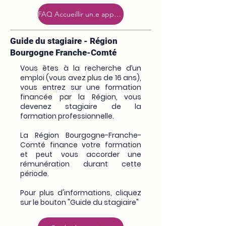
FAQ Accueillir un.e apprenti.e dans son club
Guide du stagiaire - Région
Bourgogne Franche-Comté
Vous
ê
tes
à
la recherche d’un
emploi (vous avez plus de 16 ans),
vous entrez sur une formation
financ
é
e par la R
é
gion, vous
devenez stagiaire de la
formation professionnelle.
La R
é
gion Bourgogne-Franche-
Comt
é
finance votre formation
et peut vous accorder une
r
é
mun
é
ration durant cette
p
é
riode.
Pour plus d'informations, cliquez
sur le bouton "Guide du stagiaire"