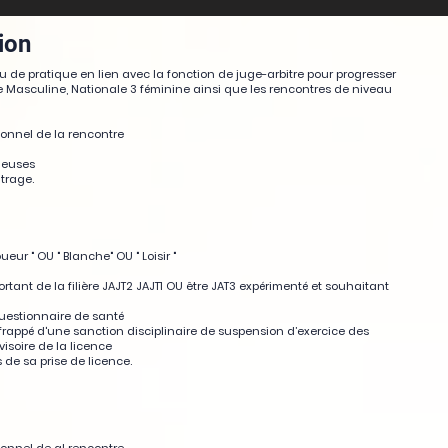
ion
 de pratique en lien avec la fonction de juge-arbitre pour progresser
e Masculine, Nationale 3 féminine ainsi que les rencontres de niveau
onnel de la rencontre
oueuses
trage.
ueur " OU " Blanche" OU " Loisir "
ortant de la filière JAJT2 JAJT1 OU être JAT3 expérimenté et souhaitant
questionnaire de santé
i frappé d'une sanction disciplinaire de suspension d’exercice des
visoire de la licence
s de sa prise de licence.