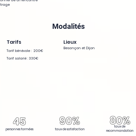
onnel de al rencontre
itrage
Modalités
Tarifs
Lieux
Besançon et Dijon
Tarif bénévole :
200€
Tarif salarié :
330€
80%
90%
45
taux de
personnes formées
taux de satisfaction
recommandation