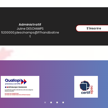
Administratif
S'inscrire
Juline DESCHAMPS
5200000.jdeschamps@ffhandball.ne
t