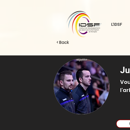
L'IDSF
< Back
Ju
Vou
l'a