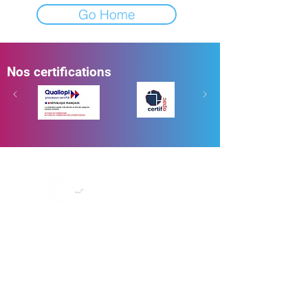
Go Home
Nos certifications
Nous contacter
Institut de
Développement du Sport
par la Formation
contact@idsf-formation.fr
19, rue Alain Savary
25000, Besançon
03 81 88 56 03