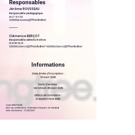
Responsables
Jérôme ROUSSEAU
Responsable pédagogique
06 07 79 11 59
5239000.jrousseau@ffhandball.net
------
Clémence BERÇOT
Responsable administrative
03 81 88 56 03
5200000
.cbercot@ffhandball.net">
5200000
.cbercot@ffhandball.net
Informations
Date limite d'inscription :
19 août 2026
Tests d'entrée :
Vendredi 28 août 2026
Début de formation :
21 septembre 2026
Code RNCP39216
Nom du certificateur : Fédération Française de Handball
Date d'échéance : 27/06/2027
Les débouchés métiers