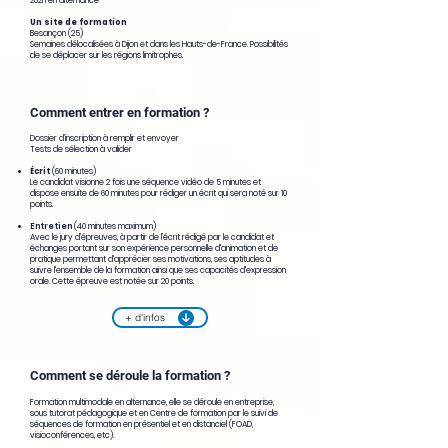
262h en alternance
Un site de formation
Besançon (25)
Semaines délocalisées à Dijon et dans les Hauts-de-France. Possibilités
de se déplacer sur les régions limitrophes.
Comment entrer en formation ?
Dossier d’inscription à remplir et envoyer
Tests de sélection à valider
Écrit
(60 minutes)
Le candidat visionne 2 fois une séquence vidéo de 5 minutes et
dispose ensuite de 60 minutes pour rédiger un écrit qui sera noté sur 10
points.
Entretien
(40 minutes maximum)
Avec le jury d’épreuves, à partir de l’écrit rédigé par le candidat et
échanges portant sur son expérience personnelle d'animation et de
pratique permettant d'apprécier ses motivations, ses aptitudes à
suivre l'ensemble de la formation ainsi que ses capacités d'expression
orale. Cette épreuve est notée sur 20 points.
+ d'infos
Comment se déroule la formation ?
Formation multimodale en alternance, elle se déroule en entreprise,
sous tutorat pédagogique et en Centre de formation par le suivi de
séquences de formation en présentiel et en distanciel (FOAD,
visioconférences, etc).