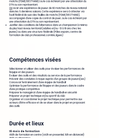
matchs (FDME/GEST’HAND) ou le cas échéant par une attestation du
DTN ou son représentant.
OU
avoir une expérience de joueur de 60 matches de niveau national
dans les 5 dernières saisons. Cette expérience sera à attester via
l’outil fédéral de suivi des feuilles de matchs (FDME/GEST’HAND),
accompagné d'une copie du contrat de jouer, ou le cas échéant par
une attestation du DTN ou son représentant.
Justifier des conditions de l'alternance dans un championnat à minima
du plus haut niveau territorial (adultes et/ou -13 à 18 ans chez les
jeunes) ou dans une structure fédérale (Pôles espoirs, centre de
formation de club professionnel, comités, ligues)
Compétences visées
Sélectionner et utiliser des outils pour évaluer les performances de
l’équipe et des joueurs
Évaluer des outils et des résultats au service de la performance
Prévenir des conduites à risque auprès d'un groupe de joueurs(ses)
Concevoir l'entrainement d'une équipe de handball
Optimiser la performance de l'équipe et des joueurs dans le cadre
d'une pratique compétitive
Préparer le managérat d'une équipe de handball en sécurité
Préparer un projet technique et/ou sportif du club
Organiser et coordonner le projet technique pour permettre aux
acteurs d'être efficace et de se situer dans le projet en proposant
des outils
Durée et lieux
16 mois de formation
493h de formation en centre (443h en presentiel, 50h en distanciel)