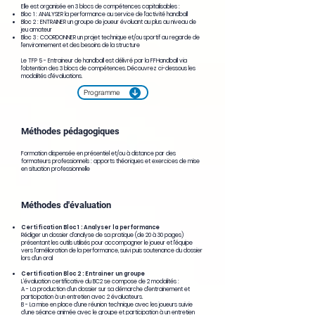
Elle est organisée en 3 blocs de compétences capitalisables :
Bloc 1 : ANALYSER la performance au service de l'activité handball
Bloc 2 : ENTRAINER un groupe de joueur évoluant au plus au niveau de
jeu amateur
Bloc 3 : COORDONNER un projet technique et/ou sportif au regarde de
l'environnement et des besoins de la structure
Le TFP 5 - Entraineur de handball est délivré par la FFHandball via
l'obtention des 3 blocs de compétences. Découvrez ci-dessous les
modalités d'évaluations.
Programme
Méthodes pédagogiques
Formation dispensée en présentiel et/ou à distance par des
formateurs professionnels : apports théoriques et exercices de mise
en situation professionnelle
Méthodes d'évaluation
Certification Bloc 1 : Analyser la performance
Rédiger un dossier d’analyse de sa pratique (de 20 à 30 pages)
présentant les outils utilisés pour accompagner le joueur et l’équipe
vers l’amélioration de la performance, suivi puis soutenance du dossier
lors d'un oral
Certification Bloc 2 : Entrainer un groupe
L’évaluation certificative du BC2 se compose de 2 modalités :
A - La production d’un dossier sur sa démarche d'entrainement et
participation à un entretien avec 2 évaluateurs.
B - La mise en place d’une réunion technique avec les joueurs suivie
d’une séance animée avec le groupe et participation à un entretien