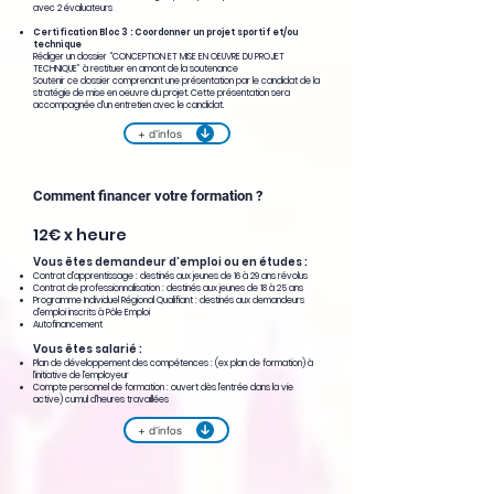
avec 2 évaluateurs
Certification Bloc 3 : Coordonner un projet sportif et/ou
technique
Rédiger un dossier “CONCEPTION ET MISE EN OEUVRE DU PROJET
TECHNIQUE” à restituer en amont de la soutenance
Soutenir ce dossier comprenant une présentation par le candidat de la
stratégie de mise en oeuvre du projet. Cette présentation sera
accompagnée d’un entretien avec le candidat.
+ d'infos
Comment financer votre formation ?
12€ x heure
Vous êtes demandeur d’emploi ou en études :
Contrat d’apprentissage : destinés aux jeunes de 16 à 29 ans révolus
Contrat de professionnalisation : destinés aux jeunes de 18 à 25 ans
Programme Individuel Régional Qualifiant : destinés aux demandeurs
d’emploi inscrits à Pôle Emploi
Autofinancement
Vous êtes salarié : ​
Plan de développement des compétences : (ex plan de formation) à
l’initiative de l’employeur
Compte personnel de formation : ouvert dès l’entrée dans la vie
active) cumul d’heures travaillées
+ d'infos