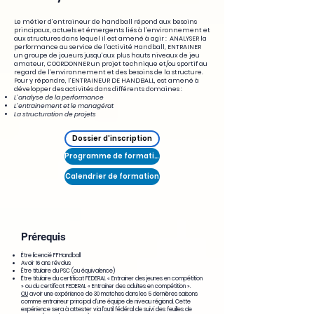
Le métier d’entraineur de handball répond aux besoins
principaux, actuels et émergents liés à l’environnement et
aux structures dans lequel il est amené à agir : ANALYSER la
performance au service de l’activité Handball, ENTRAINER
un groupe de joueurs jusqu’aux plus hauts niveaux de jeu
amateur, COORDONNER un projet technique et/ou sportif au
regard de l’environnement et des besoins de la structure.
Pour y répondre, l’ENTRAINEUR DE HANDBALL, est amené à
développer des activités dans différents domaines :
L’analyse de la performance
L’entrainement et le managérat
La structuration de projets
Dossier d'inscription
Programme de formation
Calendrier de formation
Prérequis
Être licencié FFHandball
Avoir 16 ans révolus
Être titulaire du PSC (ou équivalence)
Être titulaire du certificat FEDERAL « Entrainer des jeunes en compétition
» ou du certificat FEDERAL « Entrainer des adultes en compétition ».
OU
avoir une expérience de 30 matches dans les 5 dernières saisons
comme entraineur principal d’une équipe de niveau régional. Cette
expérience sera à attester via l’outil fédéral de suivi des feuilles de